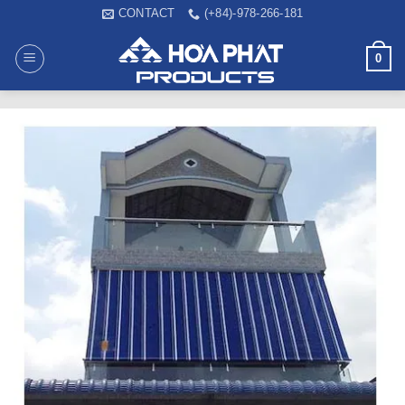
Skip
CONTACT
(+84)-978-266-181
to
content
0