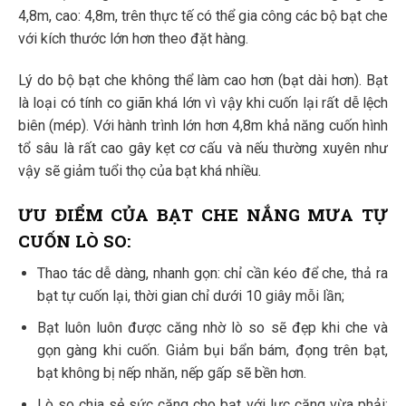
4,8m, cao: 4,8m, trên thực tế có thể gia công các bộ bạt che
với kích thước lớn hơn theo đặt hàng.
Lý do bộ bạt che không thể làm cao hơn (bạt dài hơn). Bạt
là loại có tính co giãn khá lớn vì vậy khi cuốn lại rất dễ lệch
biên (mép). Với hành trình lớn hơn 4,8m khả năng cuốn hình
tổ sâu là rất cao gây kẹt cơ cấu và nếu thường xuyên như
vậy sẽ giảm tuổi thọ của bạt khá nhiều.
ƯU ĐIỂM CỦA BẠT CHE NẮNG MƯA TỰ
CUỐN LÒ SO:
Thao tác dễ dàng, nhanh gọn: chỉ cần kéo để che, thả ra
bạt tự cuốn lại, thời gian chỉ dưới 10 giây mỗi lần;
Bạt luôn luôn được căng nhờ lò so sẽ đẹp khi che và
gọn gàng khi cuốn. Giảm bụi bẩn bám, đọng trên bạt,
bạt không bị nếp nhăn, nếp gấp sẽ bền hơn.
Lò so chia sẻ sức căng cho bạt với lực căng vừa phải: