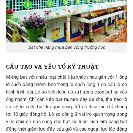
Bạt che nắng mưa ban công trường học
CẤU TẠO VÀ YẾU TỐ KỸ THUẬT
Miếng bạt với nhiều loại chất liệu khác nhau gắn với 1 ống
lô cuốn bằng nhôm, bên trong lô cuốn lồng 1 cơ cấu lò so
hành trình dài. Lò so luôn luôn có xu hướng cuộn bạt lại vào
ống nhôm. Chỉ cần kéo bạt ra, neo dây để che, thả neo lò
so sẽ tự cuốn bạt lại gọn gàng, tất cả thao tác chỉ không
tới 10 giây đồng hồ. Lò so còn giữ vai trò quan trọng trong
việc chia sẻ sức căng cho bạt: nó luôn luôn làm căng bạt
đồng thời giảm lực đẩy của gió và các ngoại lực tác động