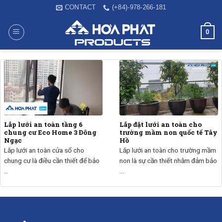
Skip
CONTACT
(+84)-978-266-181
to
content
0
Lắp lưới an toàn tầng 6
Lắp đặt lưới an toàn cho
chung cư Eco Home 3 Đông
trường mầm non quốc tế Tây
Ngạc
Hồ
Lắp lưới an toàn cửa sổ cho
Lắp lưới an toàn cho trường mầm
chung cư là điều cần thiết để bảo
non là sự cần thiết nhằm đảm bảo
...
...