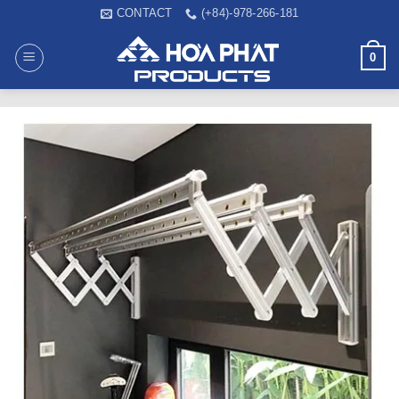
Skip
CONTACT
(+84)-978-266-181
to
content
0