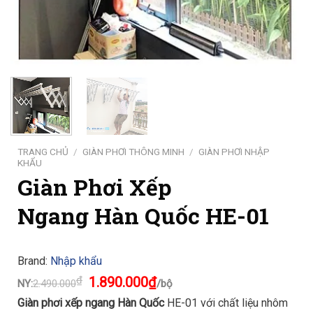
TRANG CHỦ
/
GIÀN PHƠI THÔNG MINH
/
GIÀN PHƠI NHẬP
KHẨU
Giàn Phơi Xếp
Ngang Hàn Quốc HE-01
Brand:
Nhập khẩu
Giá
Giá
₫
1.890.000
₫
NY:
2.490.000
/bộ
gốc
hiện
là:
tại
Giàn phơi xếp ngang
Hàn Quốc
HE-01 với chất liệu nhôm
2.490.000₫.
là: