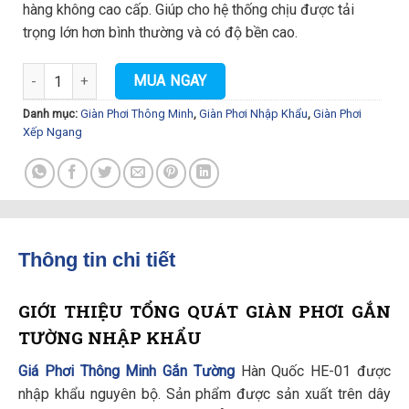
hàng không cao cấp. Giúp cho hệ thống chịu được tải
1.890.000₫.
trọng lớn hơn bình thường và có độ bền cao.
Giàn Phơi Xếp Ngang Hàn Quốc HE-01 số lượng
MUA NGAY
Danh mục:
Giàn Phơi Thông Minh
,
Giàn Phơi Nhập Khẩu
,
Giàn Phơi
Xếp Ngang
Thông tin chi tiết
GIỚI THIỆU TỔNG QUÁT GIÀN PHƠI GẮN
TƯỜNG NHẬP KHẨU
Giá Phơi Thông Minh Gắn Tường
Hàn Quốc HE-01 được
nhập khẩu nguyên bộ. Sản phẩm được sản xuất trên dây