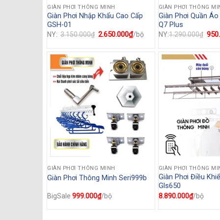
GIÀN PHƠI THÔNG MINH
GIÀN PHƠI THÔNG MI
Giàn Phơi Nhập Khẩu Cao Cấp
Giàn Phơi Quần Áo
GSH-01
Q7 Plus
Giá
2.650.000
₫
Giá
Giá
950
NY:
3.150.000
₫
/bộ
NY:
1.290.000
₫
gốc
hiện
gốc
là:
tại
là:
3.150.000₫.
là:
1.29
2.650.000₫.
GIÀN PHƠI THÔNG MINH
GIÀN PHƠI THÔNG MI
Giàn Phơi Điều Khi
Giàn Phơi Thông Minh Seri999b
Gls650
BigSale
999.000
₫
/bộ
8.890.000
₫
/bộ