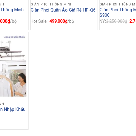
NH
GIÀN PHƠI THÔNG MINH
GIÀN PHƠI THÔNG M
 Thông Minh
Giàn Phơi Thông 
Giàn Phơi Quần Áo Giá Rẻ HP-Q6
S900
.000
₫
Giá
Giá
2.7
/bộ
Hot Sale:
499.000
₫
/bộ
NY:
3.250.000
₫
hiện
gốc
tại
là:
0.000₫.
là:
3.2
950.000₫.
NH
ển Nhập Khẩu