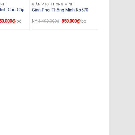
INH
GIÀN PHƠI THÔNG MINH
Minh Cao Cấp
Giàn Phơi Thông Minh Ks570
50.000
₫
Giá
Giá
850.000
₫
Giá
/bộ
NY:
1.490.000
₫
/bộ
hiện
gốc
hiện
tại
là:
tại
50.000₫.
là:
1.490.000₫.
là:
2.750.000₫.
850.000₫.