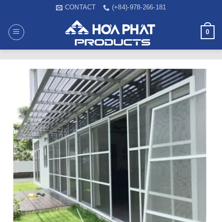
Skip
CONTACT
(+84)-978-266-181
to
content
0