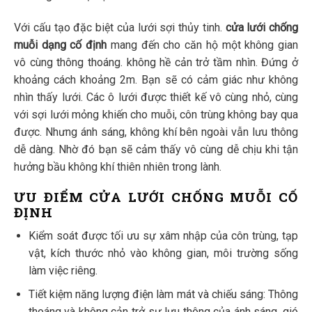
Với cấu tạo đặc biệt của lưới sợi thủy tinh.
cửa lưới chống
muỗi dạng cố định
mang đến cho căn hộ một không gian
vô cùng thông thoáng. không hề cản trở tầm nhìn. Đứng ở
khoảng cách khoảng 2m. Bạn sẽ có cảm giác như không
nhìn thấy lưới. Các ô lưới được thiết kế vô cùng nhỏ, cùng
với sợi lưới mỏng khiến cho muỗi, côn trùng không bay qua
được. Nhưng ánh sáng, không khí bên ngoài vẫn lưu thông
dễ dàng. Nhờ đó bạn sẽ cảm thấy vô cùng dễ chịu khi tận
hưởng bầu không khí thiên nhiên trong lành.
ƯU ĐIỂM CỬA LƯỚI CHỐNG MUỖI CỐ
ĐỊNH
Kiểm soát được tối ưu sự xâm nhập của côn trùng, tạp
vật, kích thước nhỏ vào không gian, môi trường sống
làm việc riêng.
Tiết kiệm năng lượng điện làm mát và chiếu sáng: Thông
thoáng và không cản trở sự lưu thông của ánh sáng, gió