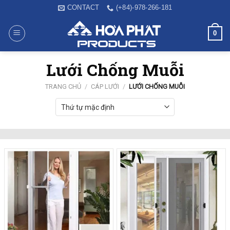
Skip
CONTACT
(+84)-978-266-181
to
content
0
Lưới Chống Muỗi
TRANG CHỦ
/
CÁP LƯỚI
/
LƯỚI CHỐNG MUỖI