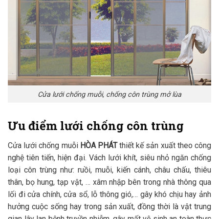
Cửa lưới chống muỗi, chống côn trùng mở lùa
Ưu điểm lưới chống côn trùng
Cửa lưới chống muỗi
HÒA PHÁT
thiết kế sản xuất theo công
nghệ tiên tiến, hiện đại. Vách lưới khít, siêu nhỏ ngăn chống
loại côn trùng như: ruồi, muỗi, kiến cánh, châu chấu, thiêu
thân, bọ hung, tạp vật, … xâm nhập bên trong nhà thông qua
lối đi cửa chính, cửa sổ, lỗ thông gió,… gây khó chịu hay ảnh
hưởng cuộc sống hay trong sản xuất, đồng thời là vật trung
gian lây lan bệnh truyền nhiễm, gây mất vệ sinh an toàn thực