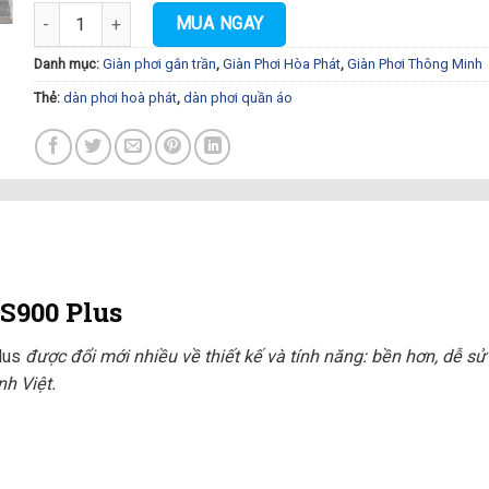
Dàn Phơi Quần Áo Hoà Phát S900 Plus số lượng
MUA NGAY
Danh mục:
Giàn phơi gắn trần
,
Giàn Phơi Hòa Phát
,
Giàn Phơi Thông Minh
Thẻ:
dàn phơi hoà phát
,
dàn phơi quần áo
S900 Plus
lus
được đổi mới nhiều về thiết kế và tính năng: bền hơn, dễ s
nh Việt.