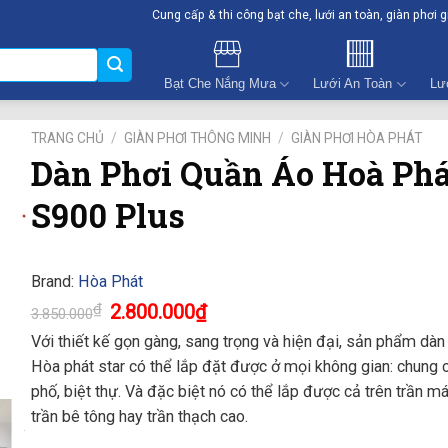
Cung cấp & thi công bạt che, lưới an toàn, giàn phơi 
Bạt Che Nắng Mưa
Lưới An Toàn
Lư
TRANG CHỦ
/
GIÀN PHƠI THÔNG MINH
/
GIÀN PHƠI HÒA PHÁT
Dàn Phơi Quần Áo Hoà Phá
S900 Plus
Brand:
Hòa Phát
Giá
Giá
₫
2.800.000
₫
3.850.000
gốc
hiện
là:
tại
Với thiết kế gọn gàng, sang trọng và hiện đại, sản phẩm dàn
3.850.000₫.
là:
Hòa phát star có thể lắp đặt được ở mọi không gian: chung 
2.800.000₫.
phố, biệt thự. Và đặc biệt nó có thể lắp được cả trên trần mái
trần bê tông hay trần thạch cao.