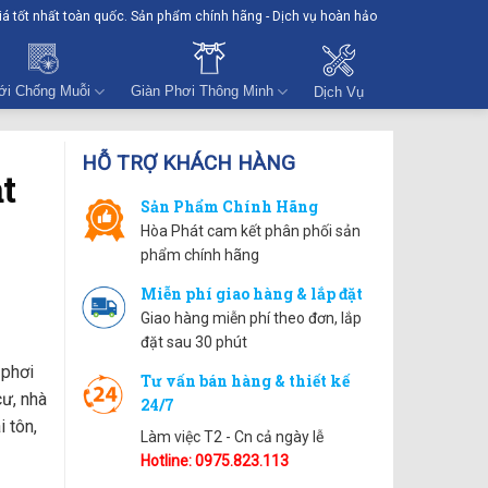
giá tốt nhất toàn quốc. Sản phẩm chính hãng - Dịch vụ hoàn hảo
ới Chống Muỗi
Giàn Phơi Thông Minh
Dịch Vụ
HỖ TRỢ KHÁCH HÀNG
t
Sản Phẩm Chính Hãng
Hòa Phát cam kết phân phối sản
phẩm chính hãng
Miễn phí giao hàng & lắp đặt
Giao hàng miễn phí theo đơn, lắp
đặt sau 30 phút
 phơi
Tư vấn bán hàng & thiết kế
cư, nhà
24/7
 tôn,
Làm việc T2 - Cn cả ngày lễ
Hotline: 0975.823.113