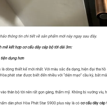
ảo thông tin chi tiết về sản phẩm mới này ngay sau đây.
 mẽ kết hợp cơ cấu dây cáp bộ tời dài 3m:
 tiện dụng hơn
à dòng thiết kế mới nhất. Với màu sắc đa dạng, hiện đại tha hồ 
òa phát star được biết đến nhiều với “diện mạo” cầu kỳ, bắt mắt
 vào thân bộ tời nên rất gọn gàng, thẩm mỹ. Không bị vướng víu, 
 phẩm dàn phơi Hòa Phát Star S900 plus này là có
cơ cấu dây cáp 