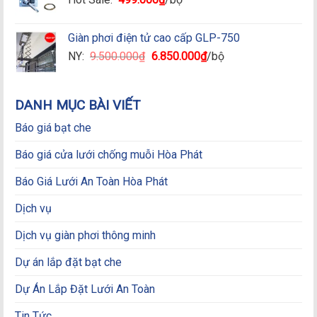
Giàn phơi điện tử cao cấp GLP-750
Giá
Giá
NY:
9.500.000
₫
6.850.000
₫
/bộ
gốc
hiện
là:
tại
9.500.000₫.
là:
DANH MỤC BÀI VIẾT
6.850.000₫.
Báo giá bạt che
Báo giá cửa lưới chống muỗi Hòa Phát
Báo Giá Lưới An Toàn Hòa Phát
Dịch vụ
Dịch vụ giàn phơi thông minh
Dự án lắp đặt bạt che
Dự Án Lắp Đặt Lưới An Toàn
Tin Tức