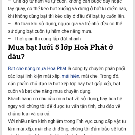
– Chế độ tự hãm và tự cuốn, không cần buộc dây hoặc
tay quay, có thể kéo bạt xuống và dừng ở bất kì điểm nào,
khi không dùng bạt thì kéo dây ở đầu để bạt tự cuốn lên.
– An toàn khi sử dụng, người già và trẻ nhỏ đều có thể
sử dụng bạt cuốn tự hãm che nắng mưa.
– Thời gian thi công lắp đặt nhanh.
Mua bạt lưới 5 lớp Hoà Phát ở
đâu?
Bạt che nắng mưa Hoà Phát
là công ty chuyên phân phối
các loại linh kiện mái xếp,
mái hiên
, mái che. Trong đó,
sản phẩm chủ đạo là bạt xếp lớp hay bạt gấp xếp, bạt
cuốn và bạt che nắng mưa chuyên dụng.
Khách hàng có nhu cầu mua bạt về sử dụng, hãy liên hệ
ngay với chúng tôi để được tư vấn tận tình, chu đáo về
chủng loại và giá cả.
Với nhiều năm kinh nghiệm trong lĩnh vực cung cấp vật tư
làm mái xếp, mái che di động, chúng tôi đảm bảo sẽ luôn