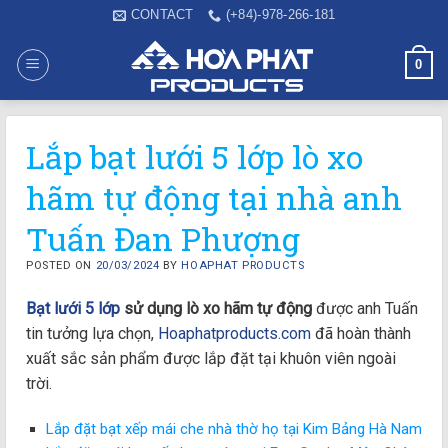
Skip
CONTACT
(+84)-978-266-181
to
content
0
Lắp bạt lưới 5 lớp lò xo
hãm tự động tại nhà anh
Tuấn Đan Phượng
POSTED ON
20/03/2024
BY
HOAPHAT PRODUCTS
Bạt lưới 5 lớp
sử dụng lò xo hãm tự động
được anh Tuấn
tin tưởng lựa chọn,
Hoaphatproducts.com
đã hoàn thành
xuất sắc sản phẩm được lắp đặt tại khuôn viên ngoài
trời.
Lắp đặt bạt xếp mái che nhà thờ họ tại Kim Bảng Hà Nam