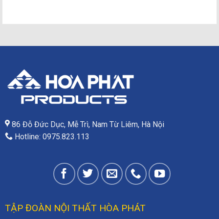
86 Đỗ Đức Dục, Mễ Trì, Nam Từ Liêm, Hà Nội
Hotline: 0975.823.113
TẬP ĐOÀN NỘI THẤT HÒA PHÁT