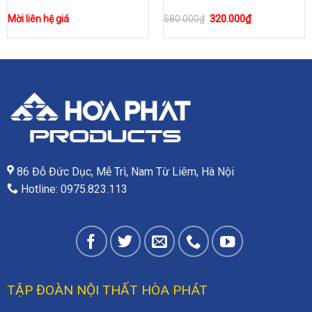
Giá
320.000
₫
Giá
Mời liên hệ giá
580.000
₫
gốc
hiện
là:
tại
580.000₫.
là:
320.000₫.
86 Đỗ Đức Dục, Mễ Trì, Nam Từ Liêm, Hà Nội
Hotline: 0975.823.113
TẬP ĐOÀN NỘI THẤT HÒA PHÁT