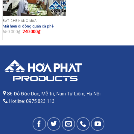
BẠT CHE NẮNG MƯA
Mái hiên di động quán cà phê
Giá
240.000
₫
Giá
650.000
₫
gốc
hiện
là:
tại
650.000₫.
là:
240.000₫.
86 Đỗ Đức Dục, Mễ Trì, Nam Từ Liêm, Hà Nội
Hotline: 0975.823.113