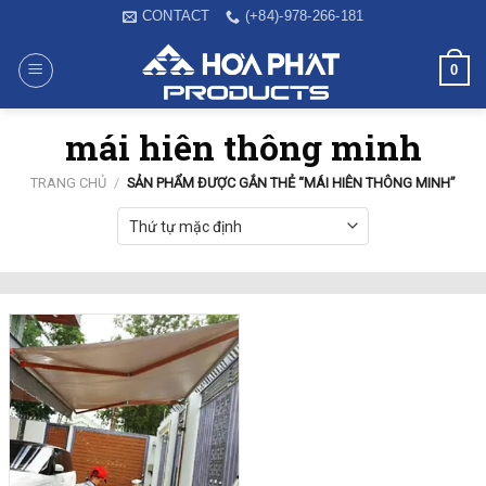
Skip
CONTACT
(+84)-978-266-181
to
content
0
mái hiên thông minh
TRANG CHỦ
/
SẢN PHẨM ĐƯỢC GẮN THẺ “MÁI HIÊN THÔNG MINH”