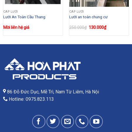
CÁP LƯỚI
CÁP LƯỚI
Lưới An Toàn Cầu Thang
Lưới an toàn chung cư
Giá
130.000
₫
Giá
Mời liên hệ giá
250.000
₫
gốc
hiện
là:
tại
250.000₫.
là:
130.000₫.
86 Đỗ Đức Dục, Mễ Trì, Nam Từ Liêm, Hà Nội
Hotline: 0975.823.113