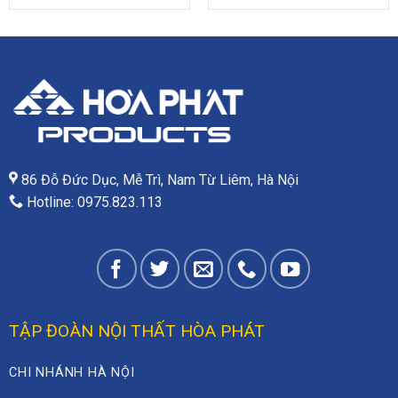
là:
tại
300.000₫.
là:
180.000₫.
86 Đỗ Đức Dục, Mễ Trì, Nam Từ Liêm, Hà Nội
Hotline: 0975.823.113
TẬP ĐOÀN NỘI THẤT HÒA PHÁT
CHI NHÁNH HÀ NỘI