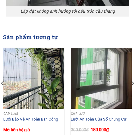
Lắp đặt không ảnh hưởng tới cấu trúc cầu thang
Sản phẩm tương tự
CÁP LƯỚI
CÁP LƯỚI
Lưới Bảo Vệ An Toàn Ban Công
Lưới An Toàn Cửa Sổ Chung Cư
Giá
180.000
₫
Giá
Mời liên hệ giá
300.000
₫
gốc
hiện