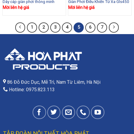
Dây cáp giàn phơi thông minh
Giàn Phơi Điều Khiển Từ Xa Gls450
Mời liên hệ giá
Mời liên hệ giá
1
2
3
4
5
6
7
86 Đỗ Đức Dục, Mễ Trì, Nam Từ Liêm, Hà Nội
Hotline: 0975.823.113
TẬP ĐOÀN NỘI THẤT HÒA PHÁT