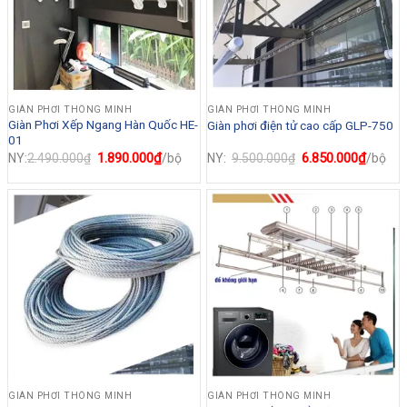
GIÀN PHƠI THÔNG MINH
GIÀN PHƠI THÔNG MINH
Giàn Phơi Xếp Ngang Hàn Quốc HE-
Giàn phơi điện tử cao cấp GLP-750
01
Giá
1.890.000
₫
Giá
Giá
6.850.000
₫
Giá
NY:
2.490.000
₫
/bộ
NY:
9.500.000
₫
/bộ
gốc
hiện
gốc
hiện
là:
tại
là:
tại
2.490.000₫.
là:
9.500.000₫.
là:
1.890.000₫.
6.850.
GIÀN PHƠI THÔNG MINH
GIÀN PHƠI THÔNG MINH