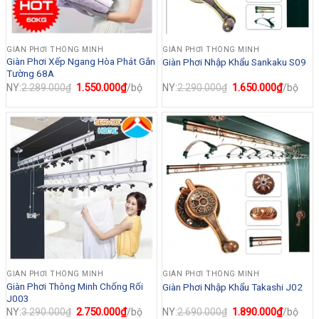
GIÀN PHƠI THÔNG MINH
GIÀN PHƠI THÔNG MINH
Giàn Phơi Xếp Ngang Hòa Phát Gắn
Giàn Phơi Nhập Khẩu Sankaku S09
Tường 68A
Giá
1.550.000
₫
Giá
Giá
1.650.000
₫
Giá
NY:
2.289.000
₫
/bộ
NY:
2.290.000
₫
/bộ
gốc
hiện
gốc
hiện
là:
tại
là:
tại
2.289.000₫.
là:
2.290.000₫.
là:
1.550.000₫.
1.650.0
GIÀN PHƠI THÔNG MINH
GIÀN PHƠI THÔNG MINH
Giàn Phơi Thông Minh Chống Rối
Giàn Phơi Nhập Khẩu Takashi J02
J003
Giá
2.750.000
₫
Giá
Giá
1.890.000
₫
Giá
NY:
3.290.000
₫
/bộ
NY:
2.690.000
₫
/bộ