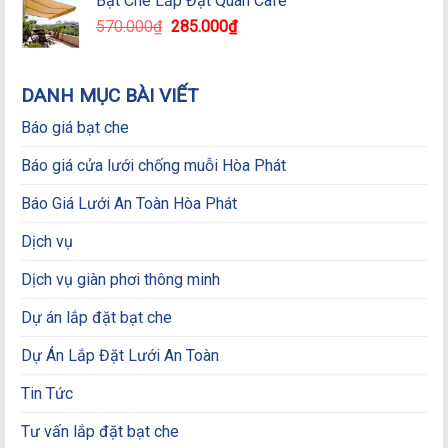
Bạt Che Lắp Đặt Quán Cafe
Giá
Giá
570.000
₫
285.000
₫
gốc
hiện
là:
tại
570.000₫.
là:
DANH MỤC BÀI VIẾT
285.000₫.
Báo giá bạt che
Báo giá cửa lưới chống muỗi Hòa Phát
Báo Giá Lưới An Toàn Hòa Phát
Dịch vụ
Dịch vụ giàn phơi thông minh
Dự án lắp đặt bạt che
Dự Án Lắp Đặt Lưới An Toàn
Tin Tức
Tư vấn lắp đặt bạt che