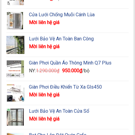
Cửa Lưới Chống Muỗi Cánh Lùa
Mời liên hệ giá
Lưới Bảo Vệ An Toàn Ban Công
Mời liên hệ giá
Giàn Phơi Quần Áo Thông Minh Q7 Plus
Giá
Giá
NY:
1.290.000
₫
950.000
₫
/bộ
gốc
hiện
là:
tại
Giàn Phơi Điều Khiển Từ Xa Gls450
1.290.000₫.
là:
Mời liên hệ giá
950.000₫.
Lưới Bảo Vệ An Toàn Cửa Sổ
Mời liên hệ giá