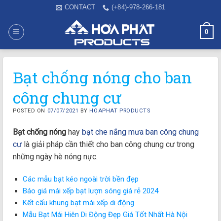
Skip
CONTACT
(+84)-978-266-181
to
content
0
Bạt chống nóng cho ban
công chung cư
POSTED ON
07/07/2021
BY
HOAPHAT PRODUCTS
Bạt chống nóng
hay
bạt che nắng mưa ban công chung
cư
là giải pháp cần thiết cho ban công chung cư trong
những ngày hè nóng nực.
Các mẫu bạt kéo ngoài trời bền đẹp
Báo giá mái xếp bạt lượn sóng giá rẻ 2024
Kết cấu khung bạt mái xếp di động
Mẫu Bạt Mái Hiên Di Động Đẹp Giá Tốt Nhất Hà Nội