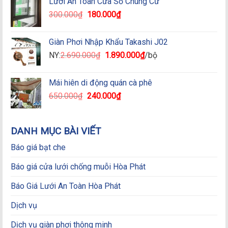
Lưới An Toàn Cửa Sổ Chung Cư
320.000₫.
là:
Giá
Giá
300.000
₫
180.000
₫
180.000₫.
gốc
hiện
là:
tại
Giàn Phơi Nhập Khẩu Takashi J02
300.000₫.
là:
Giá
Giá
NY:
2.690.000
₫
1.890.000
₫
/bộ
180.000₫.
gốc
hiện
là:
tại
Mái hiên di động quán cà phê
2.690.000₫.
là:
Giá
Giá
650.000
₫
240.000
₫
1.890.000₫.
gốc
hiện
là:
tại
650.000₫.
là:
DANH MỤC BÀI VIẾT
240.000₫.
Báo giá bạt che
Báo giá cửa lưới chống muỗi Hòa Phát
Báo Giá Lưới An Toàn Hòa Phát
Dịch vụ
Dịch vụ giàn phơi thông minh