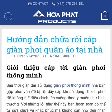
Skip
CONTACT
(+84)-978-266-181
to
content
0
Hướng dẫn chữa rối cáp
giàn phơi quần áo tại nhà
POSTED ON
13/04/2021
BY
HOAPHAT PRODUCTS
Giới thiệu cáp tời giàn phơi
thông minh
Sau thời gian dài sử dụng
giàn phơi thông minh
nhà bạn
gặp phải vấn đề bị rối dây cáp khi sử dụng. Thanh phơi
đồ không thể điều chỉnh lên xuống theo ý muốn như bình
thường. Với những lỗi như thế này bạn hoàn toàn có thể
tự sửa chữa và khắc phục mà không cần nhờ đến nhân