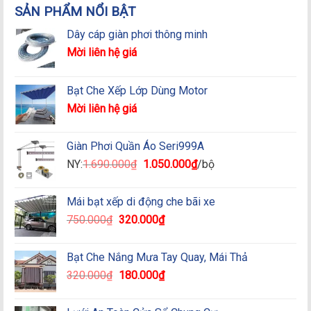
SẢN PHẨM NỔI BẬT
Dây cáp giàn phơi thông minh
Mời liên hệ giá
Bạt Che Xếp Lớp Dùng Motor
Mời liên hệ giá
Giàn Phơi Quần Áo Seri999A
Giá
Giá
NY:
1.690.000
₫
1.050.000
₫
/bộ
gốc
hiện
là:
tại
Mái bạt xếp di động che bãi xe
1.690.000₫.
là:
Giá
Giá
750.000
₫
320.000
₫
1.050.000₫.
gốc
hiện
là:
tại
Bạt Che Nắng Mưa Tay Quay, Mái Thả
750.000₫.
là:
Giá
Giá
320.000
₫
180.000
₫
320.000₫.
gốc
hiện
là:
tại