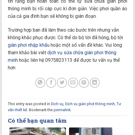
tin rằng bạn hoàn toàn có thể tự sửa chữa giàn phơi
thông minh bị rối cáp cực kì đơn giản. Việc phơi quần áo
của cả gia đình bạn sẽ không bị gián đoạn.
Trường hợp ban đã làm theo các bước trên nhưng vẫn
không khắc phục được. Có thể do bộ tời đã hỏng, bộ tời
giàn phơi nhập khẩu
hoặc một số vấn đề khác. Vui lòng
tham khảo bài viêt
dịch vụ sửa chữa giàn phơi thông
minh
hoặc liên hệ 0975823113 để được tư vấn vụ thể
hơn
This entry was posted in
Dịch vụ
,
Dịch vụ giàn phơi thông minh
,
Tư
vấn thiết kế
. Bookmark the
permalink
.
Có thể bạn quan tâm